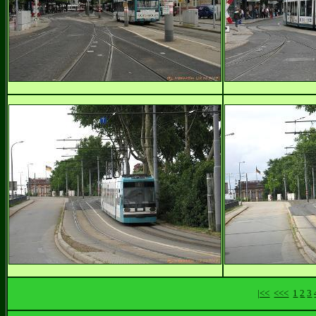
|<<
<<<
1
2
3