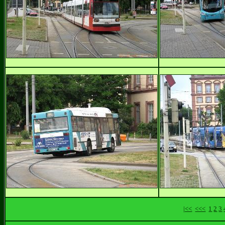
|<<
<<<
1
2
3