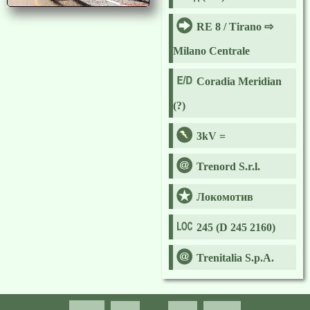
RE 8 / Tirano ⇨
Milano Centrale
Coradia Meridian
(?)
3kV =
Trenord S.r.l.
Локомотив
245 (D 245 2160)
Trenitalia S.p.A.