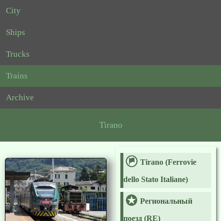
City
Ships
Trucks
Trains
Archive
Tirano
Tirano (Ferrovie
dello Stato Italiane)
Региональный
поезд (RE)